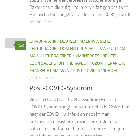
subtilis ist eine weitverbreitete stäbchenförmige
Bakterienart, die aufgrund ihrer vielfältigen positiven
Eigenschaften zur „Mikrobe des Jahres 2023“ gewählt
wurde. Den...
CHIROPRAKTIK
/
DEUTSCH-AMERIKANISCHE
0
CHIROPRAKTIK
/
DOMINIK FRITSCH
/
FRANKFURT AM
MAIN
/
HEILPRAKTIKER
/
MÄNNERGESUNDHEIT
/
OZON SAUERSTOFF THERAPEUT
/
OZONTHERAPIE IN
FRANKFURT AM MAIN
/
POST-COVID-SYNDROM
JUNI 29, 2023
Post-COVID-Syndrom
Vitamin D und Post-COVID-Syndrom Ein Post-
COVID-Syndrom liegt vor, wenn mehr als 12 Wochen
nach der COVID-19-Infektion noch immer
Beschwerden existieren, rezidivieren oder neu
auftauchen und sich nicht durch andere Störungen