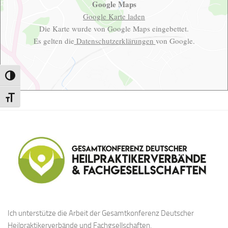
Google Maps
Google Karte laden
Die Karte wurde von Google Maps eingebettet.
Es gelten die
Datenschutzerklärungen
von Google.
Umschalten auf hohe Kontraste
Schrift vergrößern
Ich unterstütze die Arbeit der Gesamtkonferenz Deutscher
Heilpraktikerverbände und Fachgsellschaften.