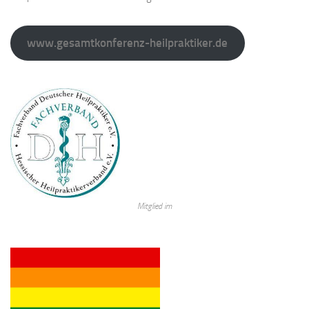
www.gesamtkonferenz-heilpraktiker.de
Mitglied im