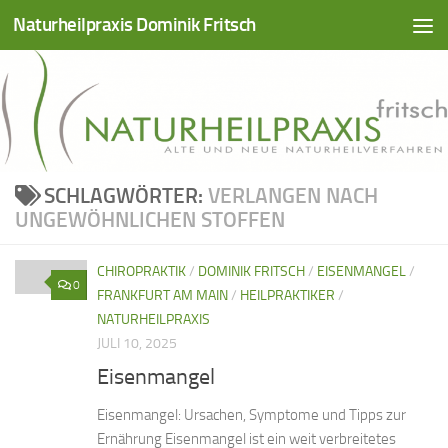
Naturheilpraxis Dominik Fritsch
Zum Inhalt springen
SCHLAGWÖRTER:
VERLANGEN NACH
UNGEWÖHNLICHEN STOFFEN
CHIROPRAKTIK
/
DOMINIK FRITSCH
/
EISENMANGEL
/
0
FRANKFURT AM MAIN
/
HEILPRAKTIKER
/
NATURHEILPRAXIS
JULI 10, 2025
Eisenmangel
Eisenmangel: Ursachen, Symptome und Tipps zur
Ernährung Eisenmangel ist ein weit verbreitetes