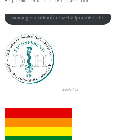
Heilpraktikerverbände und Fachgsellschaften.
www.gesamtkonferenz-heilpraktiker.de
Mitglied im