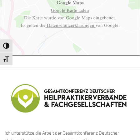
Google Maps
Google Karte laden
Die Karte wurde von Google Maps eingebettet.
Es gelten die
Datenschutzerklärungen
von Google.
Umschalten auf hohe Kontraste
Schrift vergrößern
Ich unterstütze die Arbeit der Gesamtkonferenz Deutscher