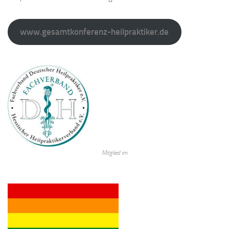
www.gesamtkonferenz-heilpraktiker.de
Mitglied im