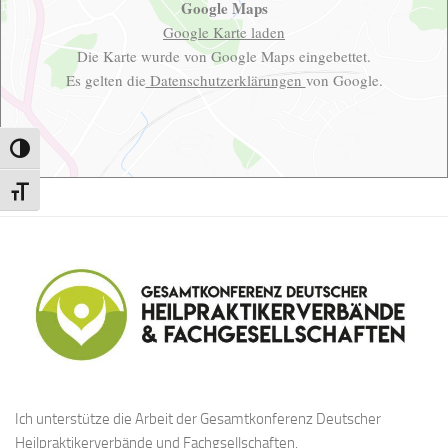
Google Maps
Google Karte laden
Die Karte wurde von Google Maps eingebettet.
Es gelten die
Datenschutzerklärungen
von Google.
Umschalten auf hohe Kontraste
Schrift vergrößern
Ich unterstütze die Arbeit der Gesamtkonferenz Deutscher
Heilpraktikerverbände und Fachgsellschaften.