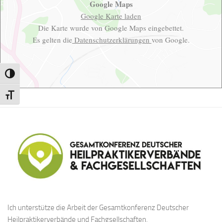
Google Maps
Google Karte laden
Die Karte wurde von Google Maps eingebettet.
Es gelten die
Datenschutzerklärungen
von Google.
Umschalten auf hohe Kontraste
Schrift vergrößern
Ich unterstütze die Arbeit der Gesamtkonferenz Deutscher
Heilpraktikerverbände und Fachgsellschaften.