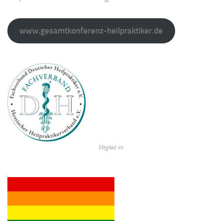
www.gesamtkonferenz-heilpraktiker.de
Mitglied im