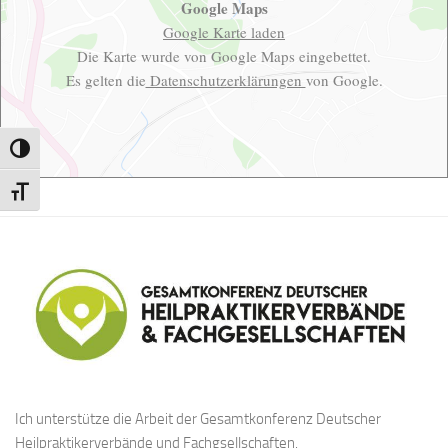
Google Maps
Google Karte laden
Die Karte wurde von Google Maps eingebettet.
Es gelten die
Datenschutzerklärungen
von Google.
Umschalten auf hohe Kontraste
Schrift vergrößern
Ich unterstütze die Arbeit der Gesamtkonferenz Deutscher
Heilpraktikerverbände und Fachgsellschaften.