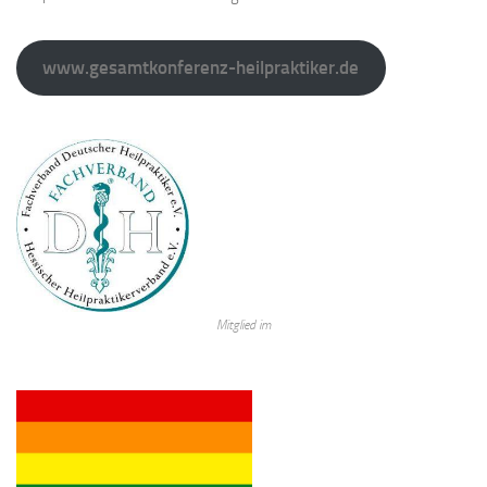
www.gesamtkonferenz-heilpraktiker.de
Mitglied im