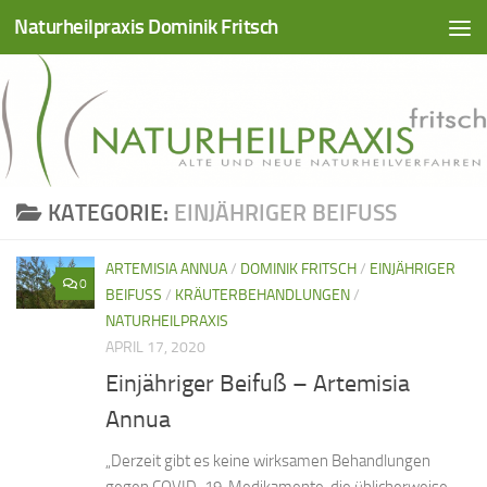
Naturheilpraxis Dominik Fritsch
Zum Inhalt springen
KATEGORIE:
EINJÄHRIGER BEIFUSS
ARTEMISIA ANNUA
/
DOMINIK FRITSCH
/
EINJÄHRIGER
0
BEIFUSS
/
KRÄUTERBEHANDLUNGEN
/
NATURHEILPRAXIS
APRIL 17, 2020
Einjähriger Beifuß – Artemisia
Annua
„Derzeit gibt es keine wirksamen Behandlungen