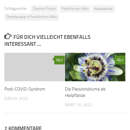
Schlagwörter:
Dominik Fritsch
Frankfurt am Main
Heilpraktiker
Ozontherapie in Frankfurt am Main
FÜR DICH VIELLEICHT EBENFALLS
INTERESSANT …
0
0
Post-COVID-Syndrom
Die Passionsblume als
Heilpflanze
JUNI 29, 2023
MÄRZ 10, 2022
2 KOMMENTARE