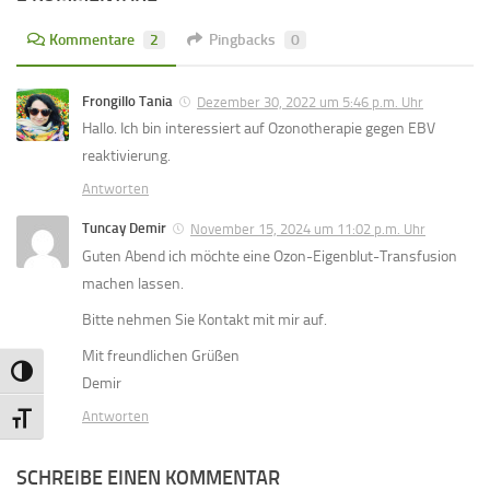
Kommentare
2
Pingbacks
0
Frongillo Tania
Dezember 30, 2022 um 5:46 p.m. Uhr
Hallo. Ich bin interessiert auf Ozonotherapie gegen EBV
reaktivierung.
Antworten
Tuncay Demir
November 15, 2024 um 11:02 p.m. Uhr
Guten Abend ich möchte eine Ozon-Eigenblut-Transfusion
machen lassen.
Bitte nehmen Sie Kontakt mit mir auf.
Mit freundlichen Grüßen
Umschalten auf hohe Kontraste
Demir
Antworten
Schrift vergrößern
SCHREIBE EINEN KOMMENTAR