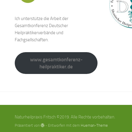
Ich unterstütze die Arbeit der
Gesamtkonferenz Deutscher
Heilpraktikerverbände und
Fachgsellschaften.
www.gesamtkonferenz-
heilpraktiker.de
Naturheilpraxis Fritsch ©2019. Alle Rechte vorbehalten.
Präsentiert von
- Entworfen mit dem
Hueman-Theme