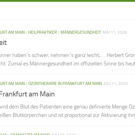
URT AM MAIN
/
HEILPRAKTIKER
/
MÄNNERGESUNDHEIT
MAI 11, 2026
it
ner haben´s schwer, nehmen´s ganz leicht,…. Herbert Grö
t. Zumal es Männergesundheit im offiziellen Sinne bis heute 
URT AM MAIN
/
OZONTHERAPIE IN FRANKFURT AM MAIN
JULI 11, 2025
 Frankfurt am Main
wird dem Blut des Patienten eine genau definierte Menge Ozo
ßen Blutkörperchen und ist proportional zur Aktivierung ihr