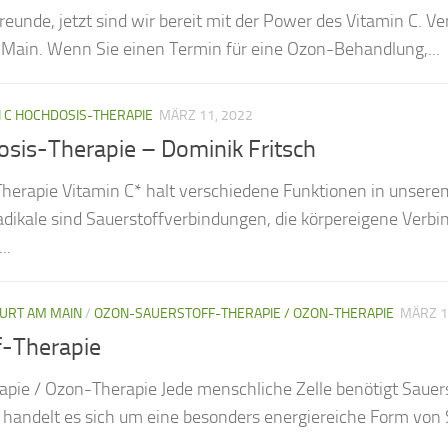
Freunde, jetzt sind wir bereit mit der Power des Vitamin C. V
m Main. Wenn Sie einen Termin für eine Ozon-Behandlung,...
N C HOCHDOSIS-THERAPIE
MÄRZ 11, 2022
osis-Therapie – Dominik Fritsch
erapie Vitamin C* halt verschiedene Funktionen in unserem 
adikale sind Sauerstoffverbindungen, die körpereigene Verbi
..
URT AM MAIN
/
OZON-SAUERSTOFF-THERAPIE / OZON-THERAPIE
MÄRZ 1
f-Therapie
ie / Ozon-Therapie Jede menschliche Zelle benötigt Sauerst
 handelt es sich um eine besonders energiereiche Form von 