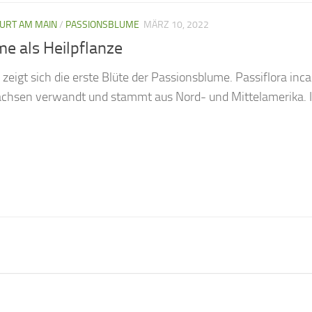
URT AM MAIN
/
PASSIONSBLUME
MÄRZ 10, 2022
e als Heilpflanze
 zeigt sich die erste Blüte der Passionsblume. Passiflora inc
ächsen verwandt und stammt aus Nord- und Mittelamerika. In