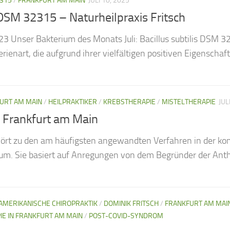
2315
/
FRANKFURT AM MAIN
JULI 10, 2025
s DSM 32315 – Naturheilpraxis Fritsch
3 Unser Bakterium des Monats Juli: Bacillus subtilis DSM 3231
ienart, die aufgrund ihrer vielfältigen positiven Eigenscha
URT AM MAIN
/
HEILPRAKTIKER
/
KREBSTHERAPIE
/
MISTELTHERAPIE
JUL
n Frankfurt am Main
ehört zu den am häufigsten angewandten Verfahren in der 
m. Sie basiert auf Anregungen von dem Begründer der Anth
AMERIKANISCHE CHIROPRAKTIK
/
DOMINIK FRITSCH
/
FRANKFURT AM MAI
E IN FRANKFURT AM MAIN
/
POST-COVID-SYNDROM