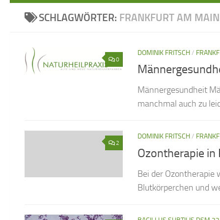
SCHLAGWÖRTER:
FRANKFURT AM MAIN
DOMINIK FRITSCH
/
FRANKF
0
Männergesundhe
Männergesundheit Män
manchmal auch zu leich
DOMINIK FRITSCH
/
FRANKF
2
Ozontherapie in
Bei der Ozontherapie 
Blutkörperchen und wei