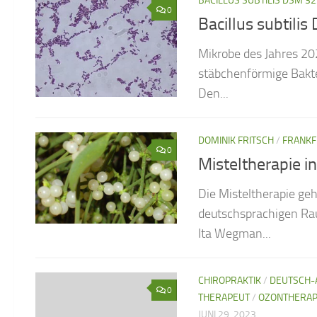
BACILLUS SUBTILIS DSM 3
0
Bacillus subtili
Mikrobe des Jahres 202
stäbchenförmige Bakter
Den...
DOMINIK FRITSCH
/
FRANKF
0
Misteltherapie i
Die Misteltherapie g
deutschsprachigen Rau
Ita Wegman...
CHIROPRAKTIK
/
DEUTSCH-
0
THERAPEUT
/
OZONTHERAPI
JUNI 29, 2023