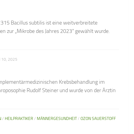
5 Bacillus subtilis ist eine weitverbreitete
ften zur „Mikrobe des Jahres 2023“ gewählt wurde.
I 10, 2025
komplementärmedizinischen Krebsbehandlung im
roposophie Rudolf Steiner und wurde von der Ärztin
N
/
HEILPRAKTIKER
/
MÄNNERGESUNDHEIT
/
OZON SAUERSTOFF