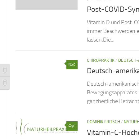
Post-COVID-Sy
Vitamin D und Post-C
immer Beschwerden exi
lassen.Die...
CHIROPRAKTIK
/
DEUTSCH-
0
Deutsch-amerika
Umschalten auf hohe Kontraste
Deutsch-amerikanische
Schrift vergrößern
Bewegungsapparates un
ganzheitliche Betrach
DOMINIK FRITSCH
/
NATURH
0
Vitamin-C-Hochd