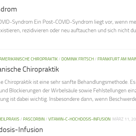
ndrom
OVID-Syndrom Ein Post-COVID-Syndrom liegt vor, wenn me
stieren, rezidivieren oder neu auftauchen und sich nicht d
AMERIKANISCHE CHIROPRAKTIK
/
DOMINIK FRITSCH
/
FRANKFURT AM MAI
nische Chiropraktik
 Chiropraktik ist eine sehr sanfte Behandlungsmethode. E
d Blockierungen der Wirbelsäule sowie Fehlstellungen einze
tung ist dabei wichtig. Insbesondere dann, wenn Beschwerd
EILPRAXIS
/
PASCORBIN
/
VITAMIN-C-HOCHDOSIS-INFUSION
MÄRZ 11, 2
osis-Infusion