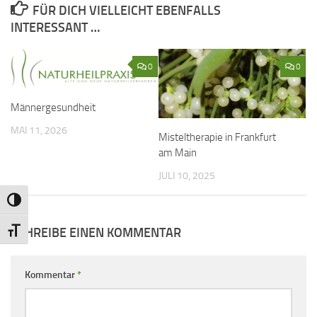
FÜR DICH VIELLEICHT EBENFALLS
INTERESSANT …
0
0
Männergesundheit
MAI 11, 2026
Misteltherapie in Frankfurt
am Main
JULI 10, 2025
Umschalten auf hohe Kontraste
SCHREIBE EINEN KOMMENTAR
Schrift vergrößern
Kommentar
*